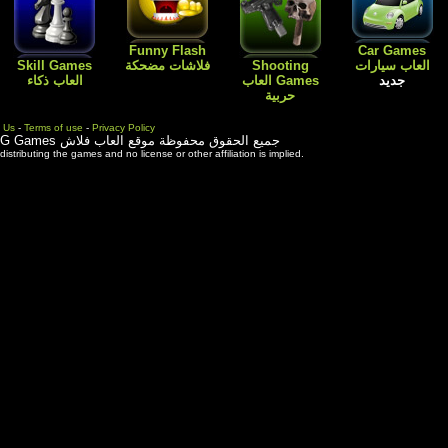
Flash
Kids Games
Skill Games
العاب اطفال
Cartoon افلام
العاب بنات باربي
العاب ذكاء
كارتون
طبخ و ترتيب
المنزل
Contact Us
-
Terms of use
-
Priva
ة موقع العاب فلاش
3rd party trademarks are used solely for distributing the games and 