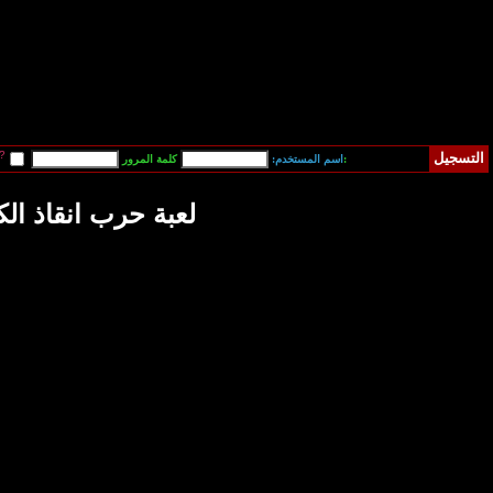
قم بتسجيل دخولي آلياً في المرة القادمة?
فقدت كلمة المرور
رب انقاذ الكتاكيت