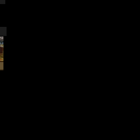
تقييم اللاعبين
Rating
Add Date تاريخ الإضافة
3.47 (9058 تصويت)
09.07.2009 06:33
العاب اخرى More Games