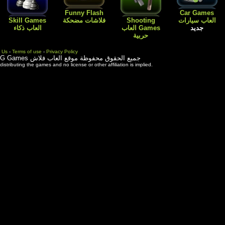
Flash
Kids Games
Skill Games
العاب اطفال
Cartoon افلام
العاب بنات باربي
العاب ذكاء
كارتون
طبخ و ترتيب
المنزل
Contact Us
-
Terms of use
-
Priva
ة موقع العاب فلاش
3rd party trademarks are used solely for distributing the games and 