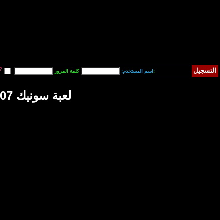
قم بتسجيل دخولي آلياً في المرة القادمة?
فقدت كلمة المرور
 سونيك 2007