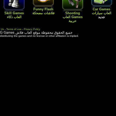
Flash
Kids Games
Skill Games
العاب اطفال
Cartoon افلام
العاب بنات باربي
العاب ذكاء
كارتون
طبخ و ترتيب
المنزل
Contact Us
-
Terms of use
-
Priva
ة موقع العاب فلاش
3rd party trademarks are used solely for distributing the games and 