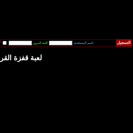
قم بتسجيل دخولي آلياً في المرة القادمة?
فقدت كلمة المرور
ة قفزة القرود