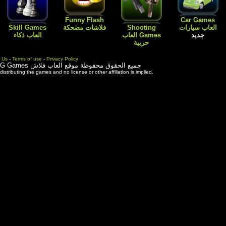
Flash
Kids Games
Skill Games
العاب اطفال
Cartoon افلام
العاب بنات باربي
العاب ذكاء
كارتون
طبخ و ترتيب
المنزل
Contact Us
-
Terms of use
-
Priva
ة موقع العاب فلاش
3rd party trademarks are used solely for distributing the games and 