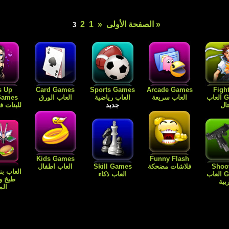
« الصفحة الأولى
«
1
2
3
s Up
Card Games
Sports Games
Arcade Games
Figh
Games العاب
العاب سريعة
العاب رياضية
العاب الورق
ال
جديد
للبنات 
Kids Games
Funny Flash
Shoo
فلاشات مضحكة
Skill Games
العاب اطفال
العاب بن
Games العاب
العاب ذكاء
طبخ و
بية
الم