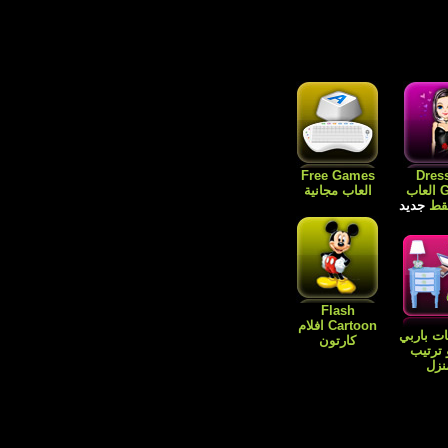
Free Games
Dres
Games العاب
العاب مجانية
فقط
جديد
Flash
Cartoon افلام
ات باربي
كارتون
 ترتيب
نزل