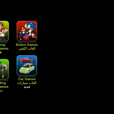
ting
Action Games
العاب اكشن
قت
Car Games
العاب سيارات
ting
جديد
حر