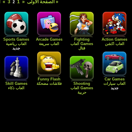
ولى
«
1
3
»
آخر صفحة »
2
Free Games
Dress Up
Card Games
Sports Games
العاب رياضية
العاب الورق
Games العاب
العاب مجانية
جديد
للبنات فقط
جديد
Flash
Kids Games
Skill Games
العاب اطفال
Cartoon افلام
العاب بنات باربي
العاب ذكاء
كارتون
طبخ و ترتيب
المنزل