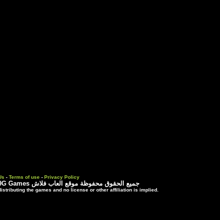
Contact Us
-
Terms of use
-
Priva
 موقع العاب فلاش
3rd party trademarks are used solely for distributing the games and