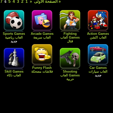
1
2
3
4
5
7
8
»
آخر صفحة »
6
Free Games
Dress Up
Card Games
Sports Games
العاب رياضية
العاب الورق
Games العاب
العاب مجانية
جديد
للبنات فقط
جديد
Flash
Kids Games
Skill Games
العاب اطفال
Cartoon افلام
العاب بنات باربي
العاب ذكاء
كارتون
طبخ و ترتيب
المنزل