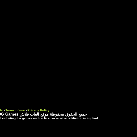
Contact Us
-
Terms of use
-
Priva
 موقع العاب فلاش
3rd party trademarks are used solely for distributing the games and