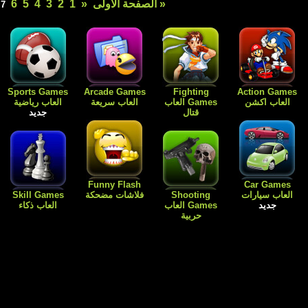
1
2
3
4
5
6
8
»
آخر صفحة »
7
Free Games
Dress Up
Card Games
Sports Games
العاب رياضية
العاب الورق
Games العاب
العاب مجانية
جديد
للبنات فقط
جديد
Flash
Kids Games
Skill Games
العاب اطفال
Cartoon افلام
العاب بنات باربي
العاب ذكاء
كارتون
طبخ و ترتيب
المنزل