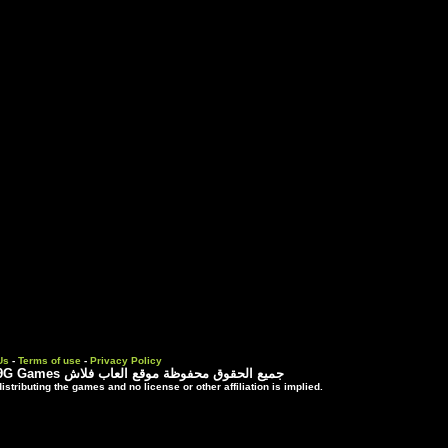
Contact Us
-
Terms of use
-
Priva
 موقع العاب فلاش
3rd party trademarks are used solely for distributing the games and