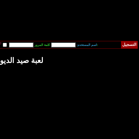
قم بتسجيل دخولي آلياً في المرة القادمة?
فقدت كلمة المرور
بة صيد الديوك