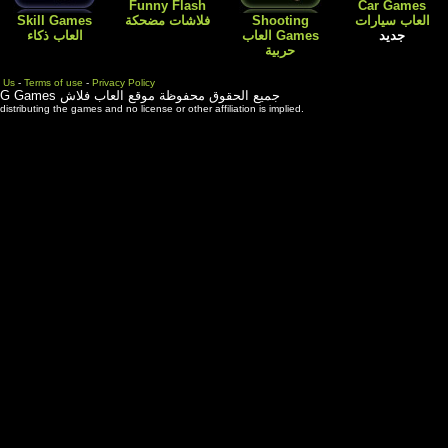
Flash
Kids Games
Skill Games
العاب اطفال
Cartoon افلام
العاب بنات باربي
العاب ذكاء
كارتون
طبخ و ترتيب
المنزل
Contact Us
-
Terms of use
-
Priva
ة موقع العاب فلاش
3rd party trademarks are used solely for distributing the games and 