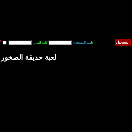
قم بتسجيل دخولي آلياً في المرة القادمة?
فقدت كلمة المرور
يقة الصخور الملونة