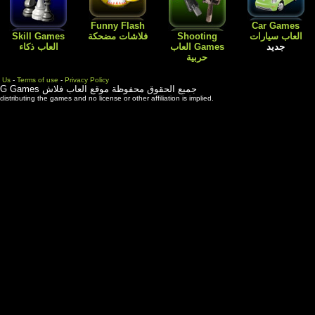
Flash
Kids Games
Skill Games
العاب اطفال
Cartoon افلام
العاب بنات باربي
العاب ذكاء
كارتون
طبخ و ترتيب
المنزل
Contact Us
-
Terms of use
-
Priva
ة موقع العاب فلاش
3rd party trademarks are used solely for distributing the games and 