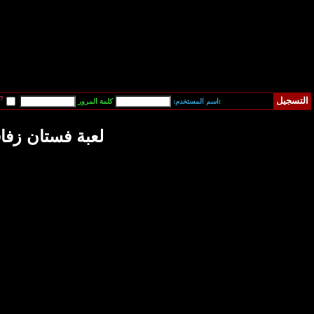
قم بتسجيل دخولي آلياً في المرة القادمة?
فقدت كلمة المرور
ة فستان زفافي