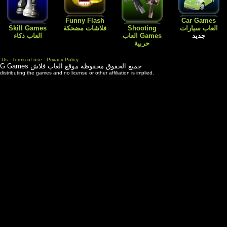
Flash
Kids Games
Skill Games
العاب اطفال
Cartoon افلام
العاب بنات باربي
العاب ذكاء
كارتون
طبخ و ترتيب
المنزل
Contact Us
-
Terms of use
-
Priva
ة موقع العاب فلاش
3rd party trademarks are used solely for distributing the games and 