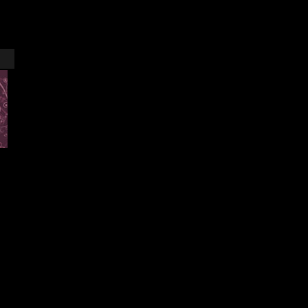
3.32 (818 تصويت)
21.10.2010 06:20
العاب اخرى More Games