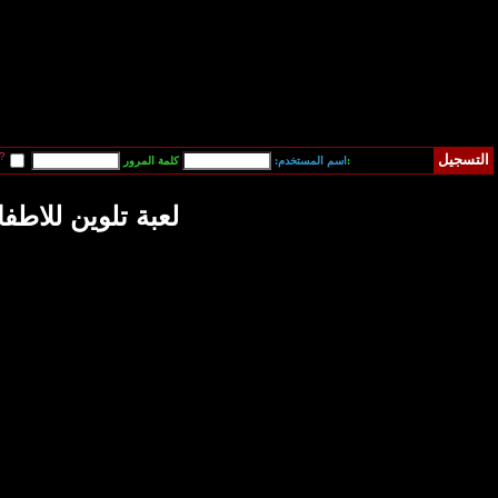
قم بتسجيل دخولي آلياً في المرة القادمة?
فقدت كلمة المرور
تلوين للاطفال :)