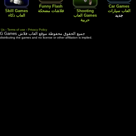
Flash
Kids Games
Skill Games
العاب اطفال
Cartoon افلام
العاب بنات باربي
العاب ذكاء
كارتون
طبخ و ترتيب
المنزل
Contact Us
-
Terms of use
-
Priva
ة موقع العاب فلاش
3rd party trademarks are used solely for distributing the games and 