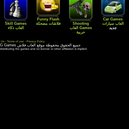
Flash
Kids Games
Skill Games
العاب اطفال
Cartoon افلام
العاب بنات باربي
العاب ذكاء
كارتون
طبخ و ترتيب
المنزل
Contact Us
-
Terms of use
-
Priva
ة موقع العاب فلاش
3rd party trademarks are used solely for distributing the games and 