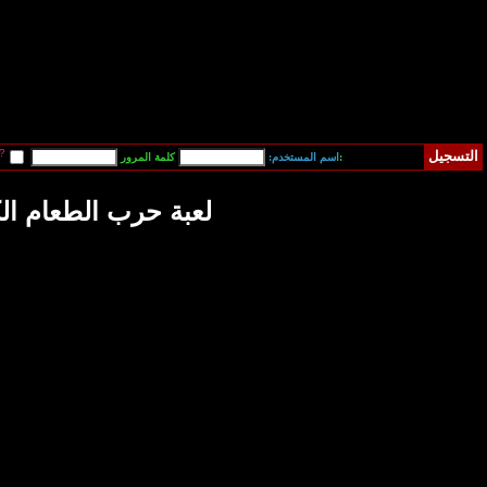
قم بتسجيل دخولي آلياً في المرة القادمة?
فقدت كلمة المرور
 الطعام الكارتونية