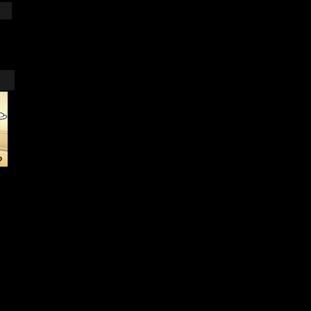
تقييم اللاعبين
Rating
Add Date تاريخ الإضافة
3.33 (2182 تصويت)
18.06.2009 11:37
العاب اخرى More Games