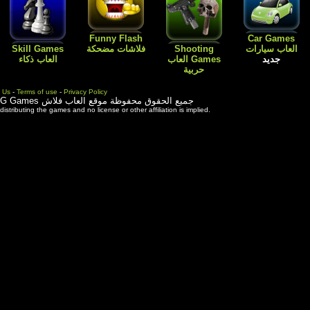
Flash
Kids Games
Skill Games
العاب اطفال
Cartoon افلام
العاب بنات باربي
العاب ذكاء
كارتون
طبخ و ترتيب
المنزل
Contact Us
-
Terms of use
-
Priva
ة موقع العاب فلاش
3rd party trademarks are used solely for distributing the games and 