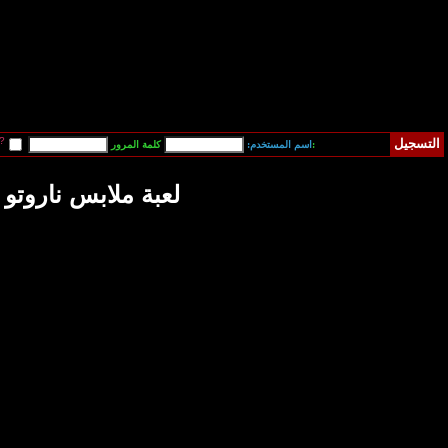
قم بتسجيل دخولي آلياً في المرة القادمة?
فقدت كلمة المرور
لابس ناروتو البطل