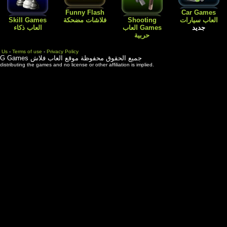
Flash
Kids Games
Skill Games
العاب اطفال
Cartoon افلام
العاب بنات باربي
العاب ذكاء
كارتون
طبخ و ترتيب
المنزل
Contact Us
-
Terms of use
-
Priva
ة موقع العاب فلاش
3rd party trademarks are used solely for distributing the games and 