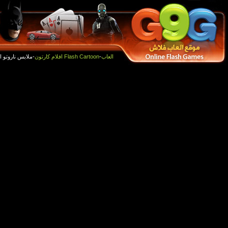
أفضل الالعاب
العاب جديدة
-ملابس ناروتو البطل