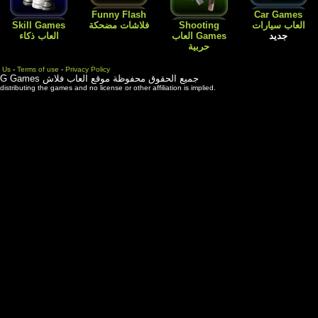
Flash
Kids Games
Skill Games
العاب اطفال
Cartoon افلام
العاب بنات باربي
العاب ذكاء
كارتون
طبخ و ترتيب
المنزل
Contact Us
-
Terms of use
-
Priva
ة موقع العاب فلاش
3rd party trademarks are used solely for distributing the games and 