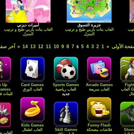
جزيرة التسوق
أميرات ديزني
تيب
العاب بنات باربي طبخ و ترتيب
العاب بنات باربي طبخ و ترتيب
المنزل
المنزل
فحة الأولى
«
1
2
3
4
5
7
8
9
10
11
12
13
14
»
آخر صفح
6
s Up
Card Games
Sports Games
Arcade Games
Figh
Games العاب
العاب سريعة
العاب رياضية
العاب الورق
ال
جديد
للبنات 
Kids Games
Funny Flash
Shoo
فلاشات مضحكة
Skill Games
العاب اطفال
العاب بن