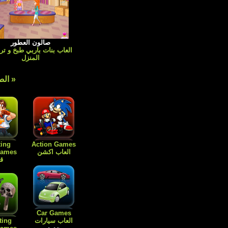
صالون العطور
العاب بنات باربي طبخ و تر
المنزل
« الص
ting
Action Games
العاب اكشن
قت
Car Games
العاب سيارات
ting