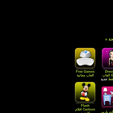
ة »
Free Games
Dres
Games العاب
العاب مجانية
فقط
جديد
Flash
Cartoon افلام
ات باربي