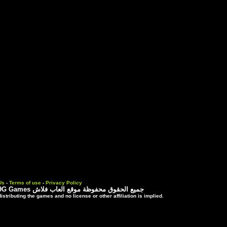
Contact Us
-
Terms of use
-
Priva
 موقع العاب فلاش
3rd party trademarks are used solely for distributing the games and