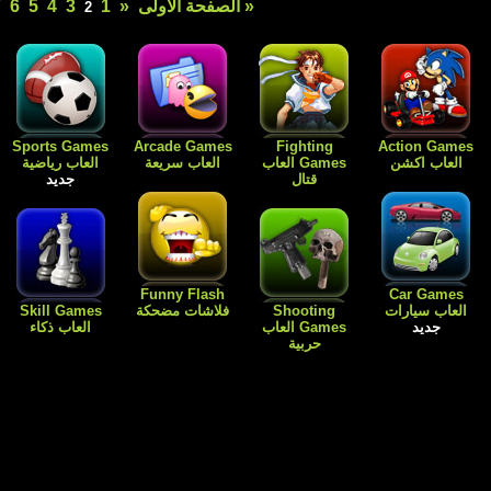
«
1
3
4
5
6
7
»
آخر صفحة »
2
Free Games
Dress Up
Card Games
Sports Games
العاب رياضية
العاب الورق
Games العاب
العاب مجانية
جديد
للبنات فقط
جديد
Flash
Kids Games
Skill Games
العاب اطفال
Cartoon افلام
العاب بنات باربي
العاب ذكاء
كارتون
طبخ و ترتيب
المنزل